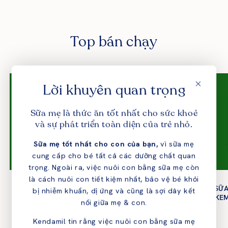
Top bán chạy
Lời khuyên quan trọng
Sữa mẹ là thức ăn tốt nhất cho sức khoẻ
và sự phát triển toàn diện của trẻ nhỏ.
Sữa mẹ tốt nhất cho con của bạn,
vì sữa mẹ
cung cấp cho bé tất cả các dưỡng chất quan
trọng. Ngoài ra, việc nuôi con bằng sữa mẹ còn
là cách nuôi con tiết kiệm nhất, bảo vệ bé khỏi
SỮA KENDAMIL NGUYÊN
SỮA KENDAMIL NGUYÊN
SỮA
bị nhiễm khuẩn, dị ứng và cũng là sợi dây kết
KEM ORGANIC SỐ 2 (6-12
KEM ORGANIC SỐ 3 (12-36
KEM
nối giữa mẹ & con.
THÁNG)
THÁNG)
Regular
860.000 VND
Regular
860.000 VND
Kendamil tin rằng việc nuôi con bằng sữa mẹ