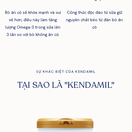
Bò ăn cỏ sẽ khỏe mạnh và vui
Công thức độc đáo từ sữa giữ
N
vẻ hơn, điều này làm tăng
nguyên chất béo từ đàn bò ăn
đó
lượng Omega-3 trong sữa lên
cỏ
3 lần so với bò không ăn cỏ.
SỰ KHÁC BIỆT CỦA KENDAMIL
TẠI SAO LÀ "KENDAMIL"