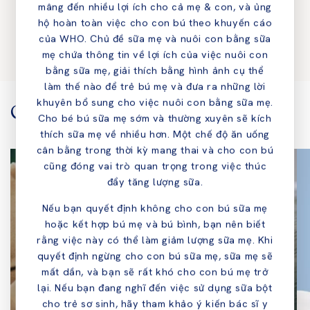
price
price
mâng đến nhiều lợi ích cho cả mẹ & con, và ủng
hộ hoàn toàn việc cho con bú theo khuyến cáo
of
1
/
6
của WHO. Chủ đề sữa mẹ và nuôi con bằng sữa
mẹ chứa thông tin về lợi ích của việc nuôi con
bằng sữa mẹ, giải thích bằng hình ảnh cụ thể
làm thế nào để trẻ bú mẹ và đưa ra những lời
khuyên bổ sung cho việc nuôi con bằng sữa mẹ.
Chăm con cùng Kendamil
Cho bé bú sữa mẹ sớm và thường xuyên sẽ kích
thích sữa mẹ về nhiều hơn. Một chế độ ăn uống
cân bằng trong thời kỳ mang thai và cho con bú
cũng đóng vai trò quan trọng trong việc thúc
đẩy tăng lượng sữa.
Nếu bạn quyết định không cho con bú sữa mẹ
hoặc kết hợp bú mẹ và bú bình, bạn nên biết
rằng việc này có thể làm giảm lượng sữa mẹ. Khi
quyết định ngừng cho con bú sữa mẹ, sữa mẹ sẽ
mất dần, và bạn sẽ rất khó cho con bú mẹ trở
lại. Nếu bạn đang nghĩ đến việc sử dụng sữa bột
cho trẻ sơ sinh, hãy tham khảo ý kiến bác sĩ y