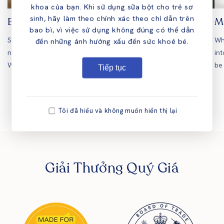
khoa của bạn. Khi sử dụng sữa bột cho trẻ sơ
Essential Bottle Feeding Items
Mi
sinh, hãy làm theo chính xác theo chỉ dẫn trên
bao bì, vì việc sử dụng không đúng có thể dẫn
So you’ve decided that you want to bottle-feed, but you have
Whi
đến những ảnh hưởng xấu đến sức khoẻ bé.
no idea where to start when shopping for the essentials.
in
Whether you’re at home or on the go, it’s...
be 
Tiếp tục
of
1
/
3
Tôi đã hiểu và không muốn hiển thị lại
Giải Thưởng Quý Giá